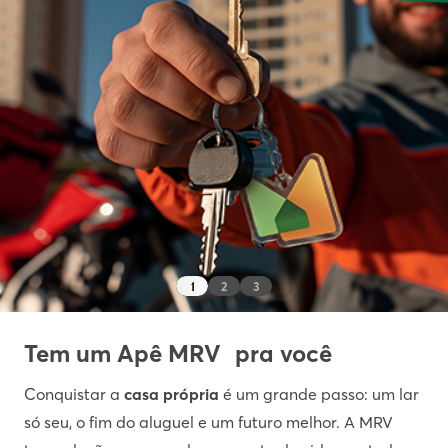
1
2
3
Tem um Apê MRV pra você
Conquistar a
casa própria
é um grande passo: um lar
só seu, o fim do aluguel e um futuro melhor. A MRV