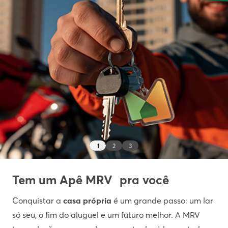
1
2
3
Tem um Apê MRV pra você
Conquistar a
casa própria
é um grande passo: um lar
só seu, o fim do aluguel e um futuro melhor. A MRV