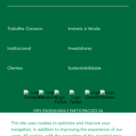
Trabalhe Conosco
Imóveis à Venda
Institucional
Investidores
Clientes
Sustentabilidade
MRV ENGENHARIA E PARTICIPACOES SA
CNPJ: 008.343.492/0001-20
Avenida Professor Mário Werneck, 621 – Estoril –
This site uses cookies to optimize and improve your
30455-610 – Belo Horizonte, MG, BR
navigation, in addition to improving the experience of our
Telefones: 3615 7100 | 0800 728 9000
users. All cookies, with the exception of the
essential
ones,