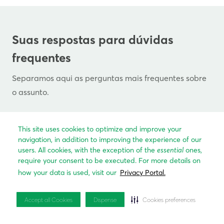
Suas respostas para dúvidas
frequentes
Separamos aqui as perguntas mais frequentes sobre
o assunto.
This site uses cookies to optimize and improve your
1. O que preciso saber antes de comprar um
navigation, in addition to improving the experience of our
apartamento MRV?
users. All cookies, with the exception of the
essential
ones,
require your consent to be executed. For more details on
how your data is used, visit our
Privacy Portal.
2. Por que vale a pena visitar uma loja física
MRV?
Accept all Cookies
Dispense
Cookies preferences