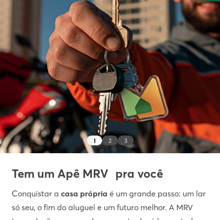
1
2
3
Tem um Apê MRV pra você
Conquistar a
casa própria
é um grande passo: um lar
só seu, o fim do aluguel e um futuro melhor. A MRV