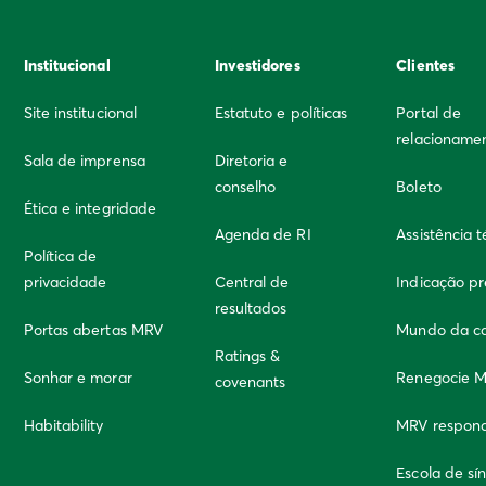
Institucional
Investidores
Clientes
Site institucional
Estatuto e políticas
Portal de
relacioname
Sala de imprensa
Diretoria e
conselho
Boleto
Ética e integridade
Agenda de RI
Assistência t
Política de
privacidade
Central de
Indicação p
resultados
Portas abertas MRV
Mundo da c
Ratings &
Sonhar e morar
Renegocie 
covenants
Habitability
MRV respon
Escola de sí