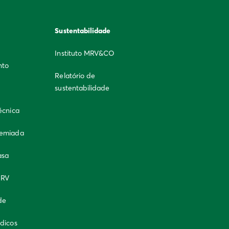
Sustentabilidade
Instituto MRV&CO
nto
Relatório de
sustentabilidade
écnica
remiada
asa
MRV
de
ndicos