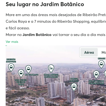
Seu lugar no Jardim Botânico
empreendimento possui uma estrutura de lazer equipada
coworking, pet place, quadra, sauna e mais para você apr
More em uma das áreas mais desejadas de Ribeirão Preto,
com o serviço de Consultoria de Personalização, você esc
Carlos Raya e a 7 minutos do Ribeirão Shopping, equilíbri
apartamento único, desde a planta até os acabamentos
e fácil acesso.
Aproveite o melhor da vida em uma localização privileg
Morar no
Jardim Botânico
vai tornar o seu dia a dia mais
trazer mais qualidade de vida e contato com a natureza.
altamente valorizado. Invista em um empreendimento exc
Ver mais
de viver bem.
Aérea
M