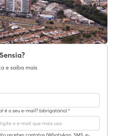
 Sensia?
ta e saiba mais
l é o seu e-mail? (obrigatório) *
ito receber contatos (WhatsApp, SMS, e-