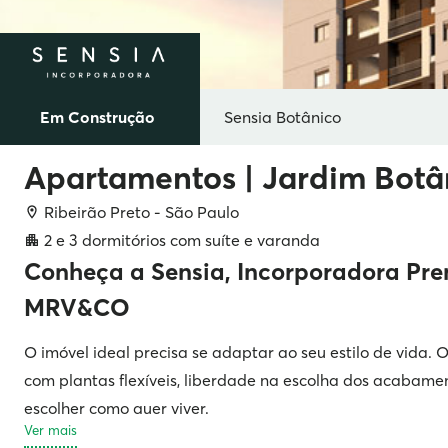
Em Construção
Sensia Botânico
Apartamentos
|
Jardim Botâ
Ribeirão Preto
-
São Paulo
2 e 3 dormitórios com suíte e varanda
Conheça a Sensia, Incorporadora Pr
MRV&CO
O imóvel ideal precisa se adaptar ao seu estilo de vida
com plantas flexíveis, liberdade na escolha dos acabame
escolher como quer viver.
Ver mais
Apartamentos de 2 e 3 quartos com suíte e varanda gour