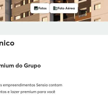
Fotos
Foto Aérea
nico
emium do Grupo
. Os empreendimentos Sensia contam
ntos e lazer premium para você
met no bairro
Jardim Botânico
. Este